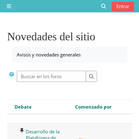
Saltar al contenido principal
Entrar
Panel lateral
Selector de bú
Novedades del sitio
Requisitos de finalización
Avisos y novedades generales
Buscar en los foros
Buscar en los foros
Debate
Comenzado por
Estado
Mostrando 32 de 32 discusiones
Desarrollo de la
Plataforma de