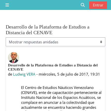
Saltar al contenido principal
Entrar
Panel lateral
Selector de bú
Desarrollo de la Plataforma de Estudios a
Distancia del CENAVE
Mostrar modo
Número de respuestas: 0
Desarrollo de la Plataforma de Estudios a Distancia del
CENAVE
de
Ludwig VERA
-
miércoles, 5 de julio de 2017, 19:31
El Centro de Estudios Náuticos Venezolano
(CENAVE), ente de capacitación perteneciente al
Instituto Nacional de los Espacios Acuáticos, se
complace en anunciar a la colectividad que
actualmente se encuentra haciendo grandes