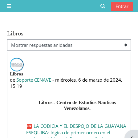
Saltar al contenido principal
Entrar
Panel lateral
Selector de bú
Libros
Mostrar modo
Número de respuestas: 0
Libros
de
Soporte CENAVE
-
miércoles, 6 de marzo de 2024,
15:19
Libros - Centro de Estudios Náuticos
Venezolanos.
LA CODICIA Y EL DESPOJO DE LA GUAYANA
ESEQUIBA: lógica de primer orden en el