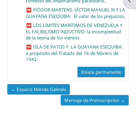
Abri
contexto del imperialismo parasitario
.
FIÓDOR MARTENS, VÍCTOR MANUEL III Y LA
GUAYANA ESEQUIBA: El valor de los prejuicios.
LOS LÍMITES MARÍTIMOS DE VENEZUELA Y
EL FALIBILISMO INDUCTIVO: la incompletitud
de la teoría de los vientos.
ISLA DE PATOS Y LA GUAYANA ESEQUIBA:
a propósito del Tratado del 16 de febrero de
1942.
Enlace permanente
← Espacio Mérida Galindo
Mensaje de Preinscripción →