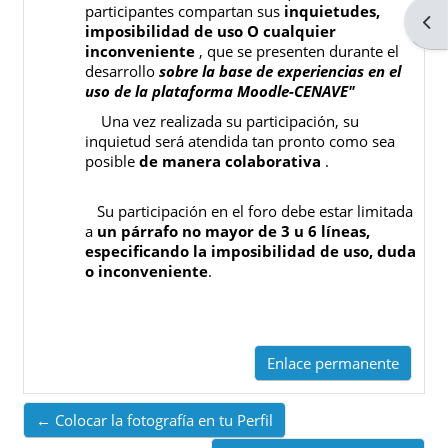
participantes compartan sus
inquietudes,
Abri
imposibilidad de uso O cualquier
inconveniente
, que se presenten durante el
desarrollo
sobre la base de experiencias en el
uso de la plataforma Moodle-CENAVE"
Una vez realizada su participación, su
inquietud será atendida tan pronto como sea
posible
de manera colaborativa
.
Su participación en el foro debe estar limitada
a
un párrafo no mayor de 3 u 6 líneas,
especificando la imposibilidad de uso, duda
o inconveniente
.
Enlace permanente
← Colocar la fotografía en tu Perfil