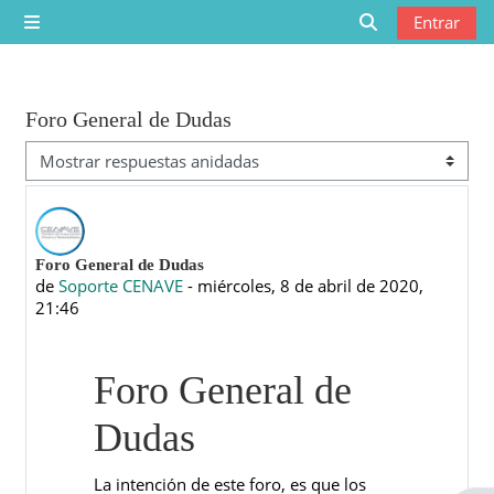
Saltar al contenido principal
Entrar
Panel lateral
Selector de bú
Foro General de Dudas
Mostrar modo
Número de respuestas: 0
Foro General de Dudas
de
Soporte CENAVE
-
miércoles, 8 de abril de 2020,
21:46
Foro General de
Dudas
La intención de este foro, es que los