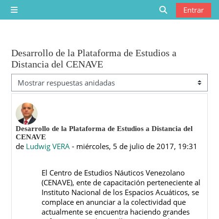
Saltar al contenido principal
Entrar
Panel lateral
Selector de bú
Desarrollo de la Plataforma de Estudios a
Distancia del CENAVE
Mostrar modo
Número de respuestas: 0
Desarrollo de la Plataforma de Estudios a Distancia del
CENAVE
de
Ludwig VERA
-
miércoles, 5 de julio de 2017, 19:31
El Centro de Estudios Náuticos Venezolano
(CENAVE), ente de capacitación perteneciente al
Instituto Nacional de los Espacios Acuáticos, se
complace en anunciar a la colectividad que
actualmente se encuentra haciendo grandes