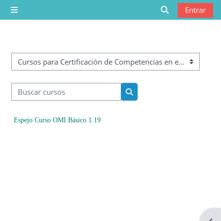
Saltar al contenido principal
Entrar
Panel lateral
Selector de bú
Categorías
Buscar cursos
Buscar cursos
Espejo Curso OMI Básico 1.19