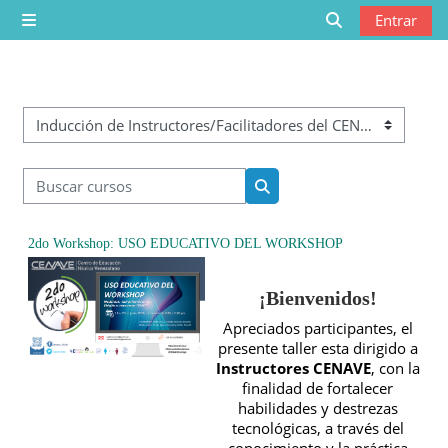
Saltar al contenido principal
Entrar
Panel lateral
Selector de bú
Categorías
Buscar cursos
Buscar cursos
2do Workshop: USO EDUCATIVO DEL WORKSHOP
¡Bienvenidos!
Apreciados participantes, el
presente taller esta dirigido a
Instructores CENAVE
, con la
finalidad de fortalecer
habilidades y destrezas
tecnológicas, a través del