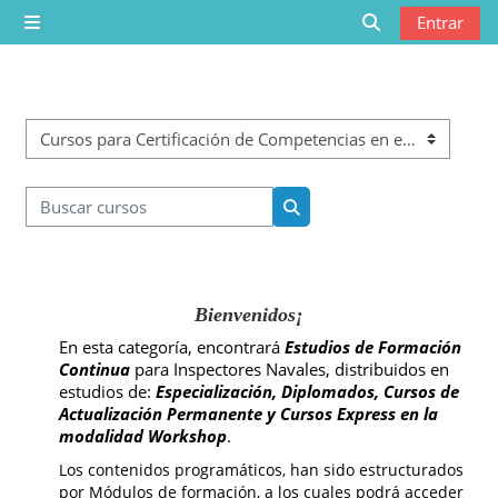
Saltar al contenido principal
Entrar
Panel lateral
Selector de bú
Categorías
Buscar cursos
Buscar cursos
Bienvenidos¡
En esta categoría, encontrará
E
studios de Formación
Continua
para Inspectores Navales, distribuidos en
estudios de:
Especialización, Diplomados, Cursos de
Actualización Permanente y Cursos Express en la
modalidad Workshop
.
Los contenidos programáticos, han sido estructurados
por Módulos de formación, a los cuales podrá acceder