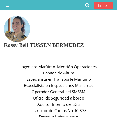
Saltar al contenido principal
Entrar
Panel lateral
Selector de bú
Rossy Bell TUSSEN BERMUDEZ
Ingeniero Marítimo. Mención Operaciones
Capitán de Altura
Especialista en Transporte Marítimo
Especialista en Inspecciones Marítimas
Operador General del SMSSM
Oficial de Seguridad a bordo
Auditor Interno del SGS
Instructor de Cursos No. IC-378
Docente Universitario