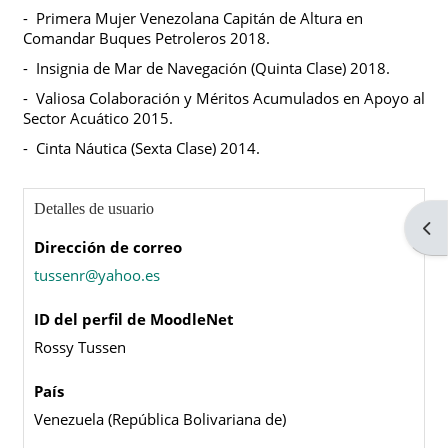
-
Primera Mujer Venezolana Capitán de Altura en
Comandar Buques Petroleros 2018.
-
Insignia de Mar de Navegación (Quinta Clase) 2018.
-
Valiosa Colaboración y Méritos Acumulados en Apoyo al
Sector Acuático 2015.
-
Cinta Náutica (Sexta Clase) 2014.
Perfil de usuario
Bloques
Detalles de usuario
Abri
Dirección de correo
tussenr@yahoo.es
ID del perfil de MoodleNet
Rossy Tussen
País
Venezuela (República Bolivariana de)