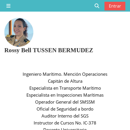
Saltar al contenido principal
Entrar
Panel lateral
Selector de bú
Rossy Bell TUSSEN BERMUDEZ
Ingeniero Marítimo. Mención Operaciones
Capitán de Altura
Especialista en Transporte Marítimo
Especialista en Inspecciones Marítimas
Operador General del SMSSM
Oficial de Seguridad a bordo
Auditor Interno del SGS
Instructor de Cursos No. IC-378
Docente Universitario