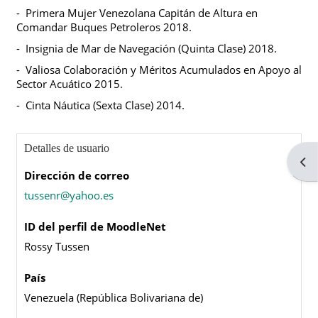
-
Primera Mujer Venezolana Capitán de Altura en
Comandar Buques Petroleros 2018.
-
Insignia de Mar de Navegación (Quinta Clase) 2018.
-
Valiosa Colaboración y Méritos Acumulados en Apoyo al
Sector Acuático 2015.
-
Cinta Náutica (Sexta Clase) 2014.
Perfil de usuario
Bloques
Detalles de usuario
Abri
Dirección de correo
tussenr@yahoo.es
ID del perfil de MoodleNet
Rossy Tussen
País
Venezuela (República Bolivariana de)